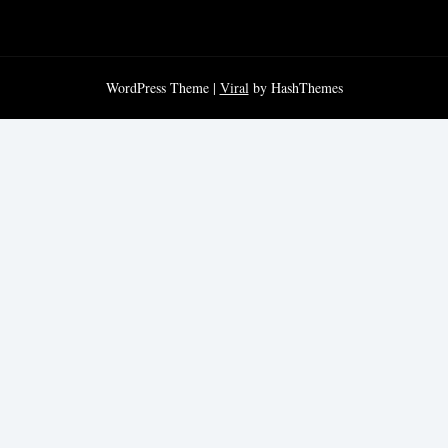
WordPress Theme |
Viral
by HashThemes