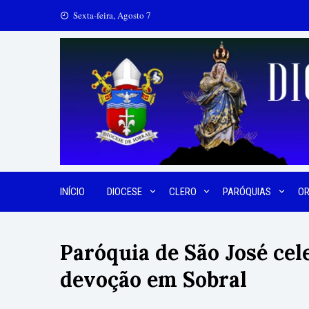
Skip
Sexta-feira, Agosto 7
to
content
INÍCIO
DIOCESE
CLERO
PARÓQUIAS
O
Paróquia de São José cel
devoção em Sobral