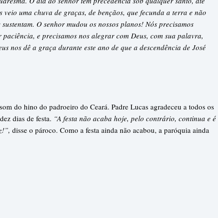
aresma. O dia do senhor tem precedência sob qualquer santo, até
 veio uma chuva de graças, de bençãos, que fecunda a terra e não
s sustentam. O senhor mudou os nossos planos! Nós precisamos
r paciência, e precisamos nos alegrar com Deus, com sua palavra,
eus nos dê a graça durante este ano de que a descendência de José
 som do hino do padroeiro do Ceará. Padre Lucas agradeceu a todos os
dez dias de festa.
“A festa não acaba hoje, pelo contrário, continua e é
z!”,
disse o pároco. Como a festa ainda não acabou, a paróquia ainda