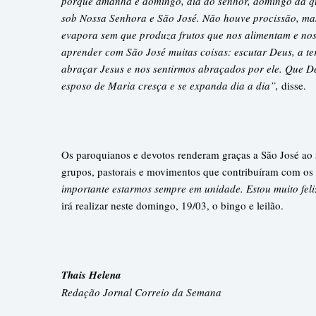
porque amanhã é domingo, dia do senhor, domingo da qu
sob Nossa Senhora e São José. Não houve procissão, mas
evapora sem que produza frutos que nos alimentam e no
aprender com São José muitas coisas: escutar Deus, a te
abraçar Jesus e nos sentirmos abraçados por ele. Que D
esposo de Maria cresça e se expanda dia a dia”,
disse.
Os paroquianos e devotos renderam graças a São José ao
grupos, pastorais e movimentos que contribuíram com os 
importante estarmos sempre em unidade. Estou muito feli
irá realizar neste domingo, 19/03, o bingo e leilão.
Thais Helena
Redação Jornal Correio da Semana