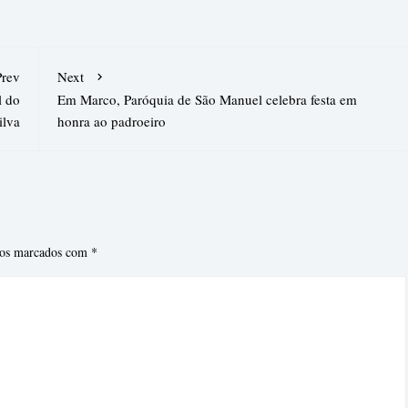
Prev
Next
l do
Em Marco, Paróquia de São Manuel celebra festa em
ilva
honra ao padroeiro
ios marcados com
*