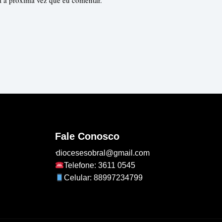
a a próxima vez que eu comentar.
Fale Conosco
diocesesobral@gmail.com
Telefone: 3611 0545
Celular: 88997234799