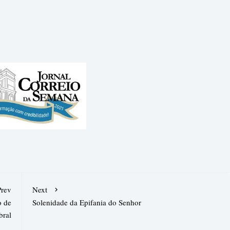
Prev
Next
o de
Solenidade da Epifania do Senhor
bral