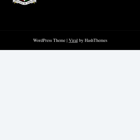
WordPress Theme |
Viral
by HashThemes