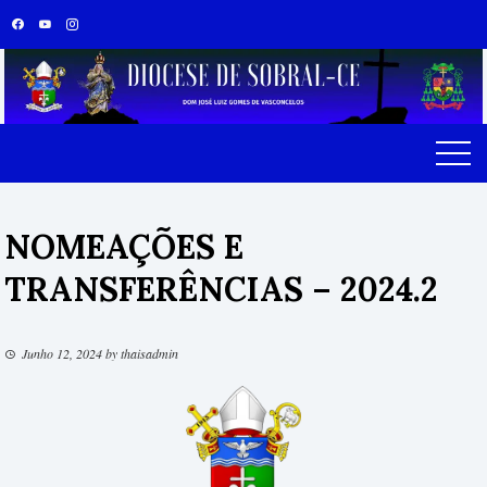
Skip
to
content
NOMEAÇÕES E
TRANSFERÊNCIAS – 2024.2
Junho 12, 2024
by
thaisadmin