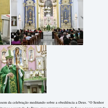
íssem da celebração meditando sobre a obediência a Deus. “O Senhor
eitamos a vontade de Deus, mas queremos que ele faça a nossa vontade.