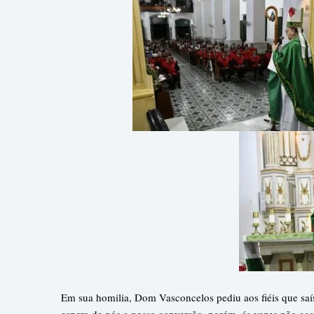
Em sua homilia, Dom Vasconcelos pediu aos fiéis que sa
espera de nós a nossa conversão, porém, ás vezes não ac