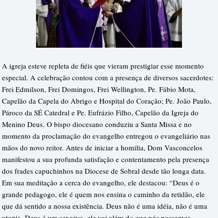
A igreja esteve repleta de fiéis que vieram prestigiar esse momento
especial. A celebração contou com a presença de diversos sacerdotes:
Frei Edmilson, Frei Domingos, Frei Wellington, Pe. Fábio Mota,
Capelão da Capela do Abrigo e Hospital do Coração; Pe. João Paulo,
Pároco da SÉ Catedral e Pe. Eufrázio Filho, Capelão da Igreja do
Menino Deus. O bispo diocesano conduziu a Santa Missa e no
momento da proclamação do evangelho entregou o evangeliário nas
mãos do novo reitor. Antes de iniciar a homilia, Dom Vasconcelos
manifestou a sua profunda satisfação e contentamento pela presença
dos frades capuchinhos na Diocese de Sobral desde tão longa data.
Em sua meditação a cerca do evangelho, ele destacou: “Deus é o
grande pedagogo, ele é quem nos ensina o caminho da retidão, ele
que dá sentido a nossa existência. Deus não é uma idéia, não é uma
utopia, Deus é um ser vivo, ele vai além do que nós possamos