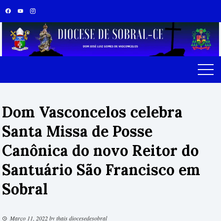
Skip
to
content
Dom Vasconcelos celebra
Santa Missa de Posse
Canônica do novo Reitor do
Santuário São Francisco em
Sobral
Março 11, 2022
by
thais diocesedesobral