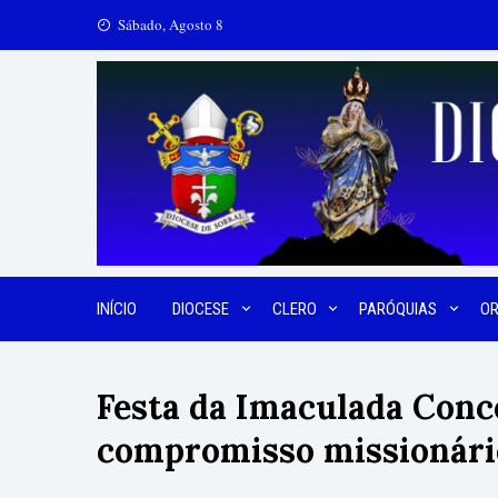
Skip
Sábado, Agosto 8
to
content
INÍCIO
DIOCESE
CLERO
PARÓQUIAS
O
Festa da Imaculada Conce
compromisso missionár