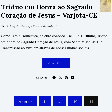
Tríduo em Honra ao Sagrado
Coração de Jesus – Varjota-CE
A Voz do Pastor
,
Diocese de Sobral
Como Igreja Doméstica, celebre conosco! De 17 a 19/Junho, Tríduo
em honra ao Sagrado Coração de Jesus, com Santa Missa, às 19h.
Transmissão ao vivo em através de nossas mídias sociais.
Read More
SHARE
Paginação
Anterior
1
…
40
41
dos