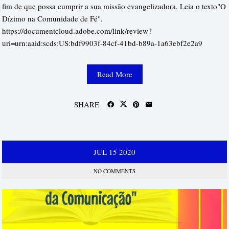
fim de que possa cumprir a sua missão evangelizadora. Leia o texto"O
Dízimo na Comunidade de Fé".
https://documentcloud.adobe.com/link/review?
uri=urn:aaid:scds:US:bdf9903f-84cf-41bd-b89a-1a63ebf2e2a9
Read More
SHARE
JUL
15
2020
NO COMMENTS