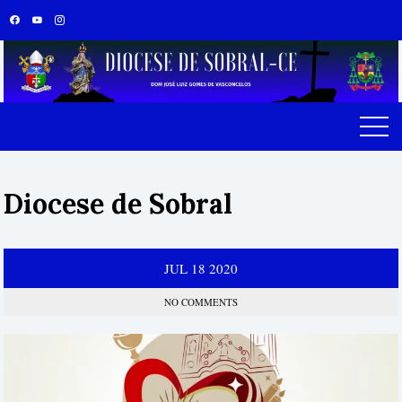
Skip
to
content
Diocese de Sobral
JUL
18
2020
NO COMMENTS