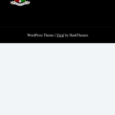
WordPress Theme |
Viral
by HashThemes