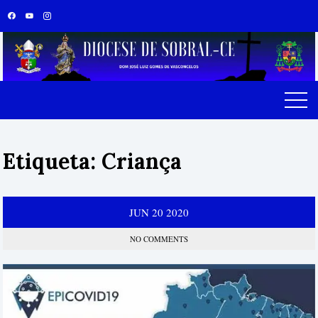
Skip
to
content
Etiqueta:
Criança
JUN
20
2020
NO COMMENTS