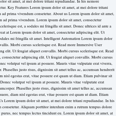
or sit amet, at mei dolore tritani repudiandae. In his nemore
r. Key Features Lorem ipsum dolor sit amet, at mei dolore tritani
m ad prima vivendum consetetur. About us Lorem ipsum dolor sit amet,
vim ad prima vivendum. Lorem ipsum dolor sit amet, consectetur
celerisque est, a sodales mi fringilla sit amet. Donec ultrices id ante a
at at Lorem ipsum dolor sit amet, consectetur adipiscing elit. Ut
sodales mi fringilla sit amet. Intelligent Automation Lorem ipsum dolor
convallis. Morbi cursus scelerisque est. Read more Immersive User
g elit. Ut feugiat aliquet convallis. Morbi cursus scelerisque est. Read
onsectetur adipiscing elit. Ut feugiat aliquet convallis. Morbi cursus
 volutpat vel ipsum at posuere. Mauris vitae vulputate erat viverra,
 Phasellus justo risus, dignissim sit amet tellus ac, accumsan hendrerit
am nisl egestas erat, vitae posuere est quam ut diam. Etiam pulvinar sit
Donec volutpat vel ipsum at posuere. Mauris vitae vulputate erat
amcorper. Phasellus justo risus, dignissim sit amet tellus ac, accumsan
osuere, diam nisl egestas erat, vitae posuere est quam ut diam. Etiam
 Lorem ipsum dolor sit amet, at mei dolore tritani repudiandae. In his
consetetur. Aliquam porttitor interdum enim a rutrum tempus dolore
et purus, nec tempus lectus tincidunt eu. Lorem ipsum dolor sit amet, at