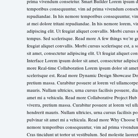
prima vivendum consetetur. Smart Builder Lorem ipsum dol
temporibus consequuntur, vim ad prima vivendum consetetu
repudiandae. In his nemore temporibus consequuntur, vi
at mei dolore tritani repudiandae. In his nemore lorem, 
adipiscing elit. Ut feugiat aliquet convallis. Morbi cursus s
tempus. Sed scelerisque. Read more A few things we’re gre
feugiat aliquet convallis. Morbi cursus scelerisque est, a 
sit amet, consectetur adipiscing elit. Ut feugiat aliquet 
Interface Lorem ipsum dolor sit amet, consectetur adipiscin
more Real-time Collaboration Lorem ipsum dolor sit amet, c
scelerisque est. Read more Dynamic Design Showcase Donec
pretium massa. Curabitur posuere at lorem vel ullamcorper.
mauris. Nullam ultricies, urna cursus facilisis posuere, di
amet mi a vehicula. Read more Collaborative Project Hub 
viverra, pretium massa. Curabitur posuere at lorem vel ull
hendrerit mauris. Nullam ultricies, urna cursus facilisis p
pulvinar sit amet mi a vehicula. Read more Why Choose Us
nemore temporibus consequuntur, vim ad prima vivendum 
Cras tincidunt ut tortor ut vestibulum. Sed molestie laore