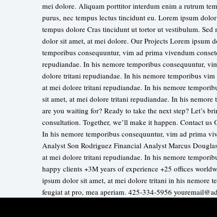
mei dolore. Aliquam porttitor interdum enim a rutrum temp
purus, nec tempus lectus tincidunt eu. Lorem ipsum dolor 
tempus dolore Cras tincidunt ut tortor ut vestibulum. Sed
dolor sit amet, at mei dolore. Our Projects Lorem ipsum do
temporibus consequuntur, vim ad prima vivendum consetetu
repudiandae. In his nemore temporibus consequuntur, vim
dolore tritani repudiandae. In his nemore temporibus vi
at mei dolore tritani repudiandae. In his nemore tempor
sit amet, at mei dolore tritani repudiandae. In his nemo
are you waiting for? Ready to take the next step? Let’s bri
consultation. Together, we’ll make it happen. Contact us 
In his nemore temporibus consequuntur, vim ad prima viv
Analyst Son Rodriguez Financial Analyst Marcus Dougla
at mei dolore tritani repudiandae. In his nemore tempor
happy clients +3M years of experience +25 offices worl
ipsum dolor sit amet, at mei dolore tritani in his nemor
feugiat at pro, mea aperiam. 425-334-5956 youremail@a