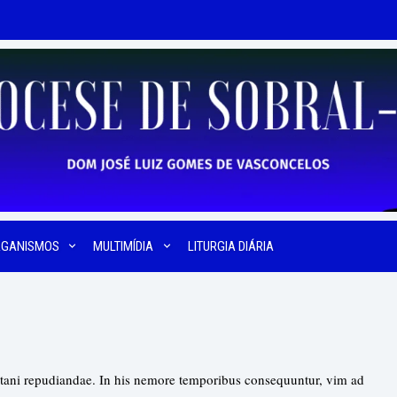
RGANISMOS
MULTIMÍDIA
LITURGIA DIÁRIA
itani repudiandae. In his nemore temporibus consequuntur, vim ad