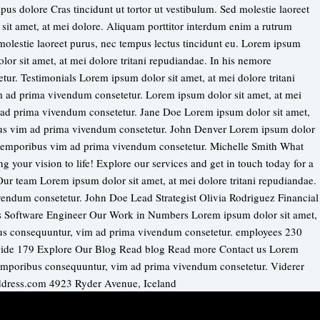
us dolore Cras tincidunt ut tortor ut vestibulum. Sed molestie laoreet
sit amet, at mei dolore. Aliquam porttitor interdum enim a rutrum
 molestie laoreet purus, nec tempus lectus tincidunt eu. Lorem ipsum
lor sit amet, at mei dolore tritani repudiandae. In his nemore
r. Testimonials Lorem ipsum dolor sit amet, at mei dolore tritani
 ad prima vivendum consetetur. Lorem ipsum dolor sit amet, at mei
m ad prima vivendum consetetur. Jane Doe Lorem ipsum dolor sit amet,
ibus vim ad prima vivendum consetetur. John Denver Lorem ipsum dolor
re temporibus vim ad prima vivendum consetetur. Michelle Smith What
ng your vision to life! Explore our services and get in touch today for a
Our team Lorem ipsum dolor sit amet, at mei dolore tritani repudiandae.
endum consetetur. John Doe Lead Strategist Olivia Rodriguez Financial
s Software Engineer Our Work in Numbers Lorem ipsum dolor sit amet,
ibus consequuntur, vim ad prima vivendum consetetur. employees 230
dwide 179 Explore Our Blog Read blog Read more Contact us Lorem
e temporibus consequuntur, vim ad prima vivendum consetetur. Viderer
ddress.com 4923 Ryder Avenue, Iceland